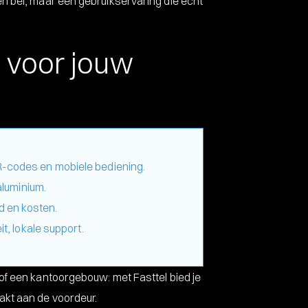
n bel, maar een gebruikservaring die écht
j voor jouw
-codes en mobiele bediening.
aluminium.
d en kosten.
it, lokale support.
of een kantoorgebouw: met Fasttel bied je
akt aan de voordeur.