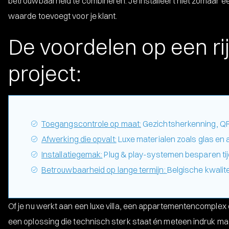
betrouwbaarheid te combineren. Je installeert niet zomaar ee
waarde toevoegt voor je klant.
De voordelen op een ri
project:
Toegangscontrole op maat:
Gezichtsherkenning, QR
Afwerking die opvalt:
Luxe materialen zoals glas en 
Installatiegemak:
Plug & play-systemen besparen tij
Betrouwbaarheid op lange termijn:
Belgische kwalite
Of je nu werkt aan een luxe villa, een appartementencomplex 
een oplossing die technisch sterk staat én meteen indruk ma